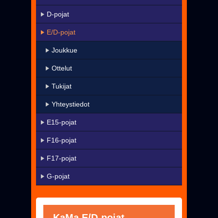
KaMa-VIP
D-pojat
Yhteystiedot
E/D-pojat
▼
Harrastetoiminta
Joukkue
▼
Seura
Ottelut
Uutiset
Tukijat
Pelissä mukana
Yhteystiedot
Jäseneksi - Hanki oma KaMa-korttisi!
E15-pojat
F16-pojat
F17-pojat
G-pojat
KaMa E/D-pojat