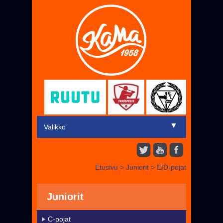
▼
Valikko
Etusivu
Etusivu
>
Juniorit
>
E/D-pojat
▼
Miehet
▼
Juniorit
Juniorit
Liput
C-pojat