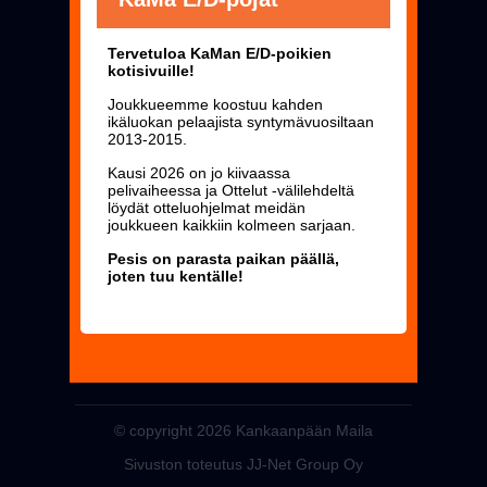
Tervetuloa KaMan E/D-poikien
kotisivuille!
Joukkueemme koostuu kahden
ikäluokan pelaajista syntymävuosiltaan
2013-2015.
Kausi 2026 on jo kiivaassa
pelivaiheessa ja
Ottelut
-välilehdeltä
löydät otteluohjelmat meidän
joukkueen kaikkiin kolmeen sarjaan.
Pesis on parasta paikan päällä,
joten tuu kentälle!
© copyright 2026 Kankaanpään Maila
Sivuston toteutus JJ-Net Group Oy