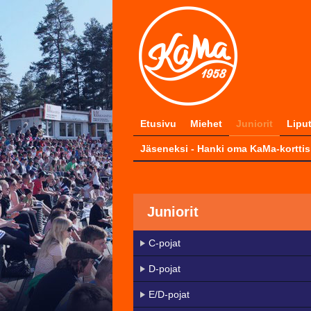
Etusivu
Miehet
Juniorit
Lipu
Jäseneksi - Hanki oma KaMa-korttis
Juniorit
C-pojat
D-pojat
E/D-pojat