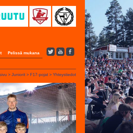
t
Pelissä mukana
sivu
>
Juniorit
>
F17-pojat
>
Yhteystiedot