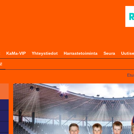
t
KaMa-VIP
Yhteystiedot
Harrastetoiminta
Seura
Uutise
i!
Etu