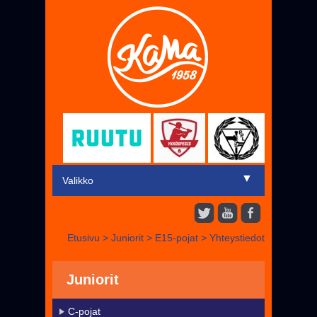
▼
Valikko
Etusivu
Etusivu
>
Juniorit
>
E15-pojat
>
Yhteystiedot
▼
Miehet
▼
Juniorit
Juniorit
Liput
C-pojat