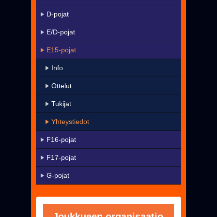
KaMa-VIP
D-pojat
Yhteystiedot
E/D-pojat
▼
Harrastetoiminta
E15-pojat
▼
Seura
Info
Uutiset
Ottelut
Pelissä mukana
Tukijat
Jäseneksi - Hanki oma KaMa-korttisi!
Yhteystiedot
F16-pojat
F17-pojat
G-pojat
Joukkueen organisaatio