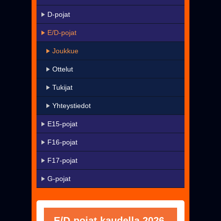
KaMa-VIP
D-pojat
Yhteystiedot
E/D-pojat
▼
Harrastetoiminta
Joukkue
▼
Seura
Ottelut
Uutiset
Tukijat
Pelissä mukana
Yhteystiedot
Jäseneksi - Hanki oma KaMa-korttisi!
E15-pojat
F16-pojat
F17-pojat
G-pojat
E/D-pojat kaudella 2026