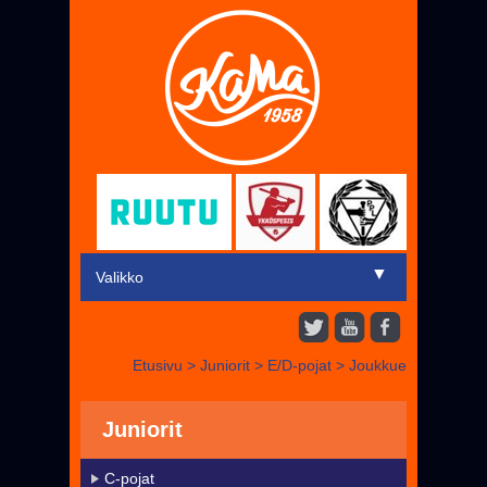
▼
Valikko
Etusivu
Etusivu
>
Juniorit
>
E/D-pojat
>
Joukkue
▼
Miehet
▼
Juniorit
Juniorit
Liput
C-pojat