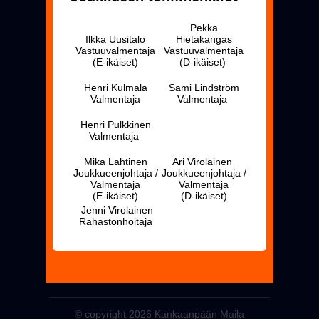
Pekka
Ilkka Uusitalo
Hietakangas
Vastuuvalmentaja
Vastuuvalmentaja
(E-ikäiset)
(D-ikäiset)
Henri Kulmala
Sami Lindström
Valmentaja
Valmentaja
Henri Pulkkinen
Valmentaja
Mika Lahtinen
Ari Virolainen
Joukkueenjohtaja /
Joukkueenjohtaja /
Valmentaja
Valmentaja
(E-ikäiset)
(D-ikäiset)
Jenni Virolainen
Rahastonhoitaja
© copyright 2026 Kankaanpään Maila