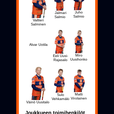
Juho
Jalmari
Salmio
Salmio
Valtteri
Salminen
Alvar Uotila
Miro
Eeli Uusi-
Uusihonko
Rajasalo
Matti
Sulo
Virolainen
Vehkamäki
Väinö Uusitalo
Joukkueen toimihenkilöt