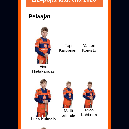
Pelaajat
Topi
Valtteri
Karppinen
Koivisto
Eino
Hietakangas
Mico
Matti
Lahtinen
Kulmala
Luca Kulmala