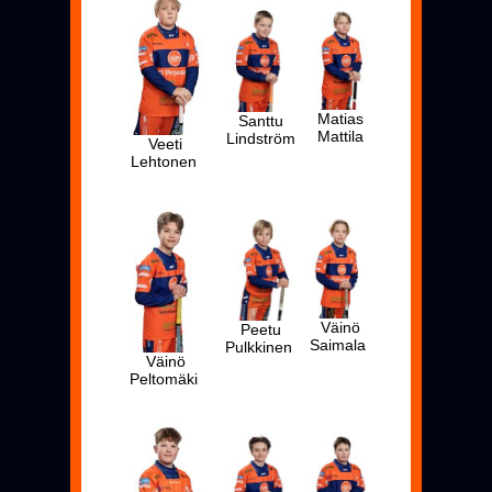
Matias
Santtu
Mattila
Lindström
Veeti
Lehtonen
Väinö
Peetu
Saimala
Pulkkinen
Väinö
Peltomäki