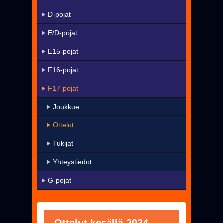
KaMa-VIP
D-pojat
Yhteystiedot
E/D-pojat
▼
Harrastetoiminta
E15-pojat
▼
Seura
F16-pojat
Uutiset
F17-pojat
Pelissä mukana
Joukkue
Jäseneksi - Hanki oma KaMa-korttisi!
Ottelut
Tukijat
Yhteystiedot
G-pojat
Ottelut kesällä 2024