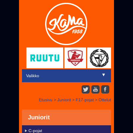
▼
Valikko
Etusivu
Etusivu
>
Juniorit
>
F17-pojat
>
Ottelut
▼
Miehet
▼
Juniorit
Juniorit
Liput
C-pojat