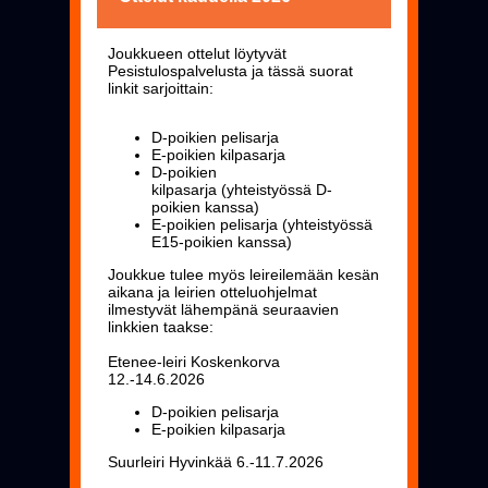
Joukkueen ottelut löytyvät
Pesistulospalvelusta ja tässä suorat
linkit sarjoittain:
D-poikien pelisarja
E-poikien kilpasarja
D-poikien
kilpasarja
(yhteistyössä D-
poikien kanssa)
E-poikien pelisarja
(yhteistyössä
E15-poikien kanssa)
Joukkue tulee myös leireilemään kesän
aikana ja leirien otteluohjelmat
ilmestyvät lähempänä seuraavien
linkkien taakse:
Etenee-leiri Koskenkorva
12.-14.6.2026
D-poikien pelisarja
E-poikien kilpasarja
Suurleiri Hyvinkää 6.-11.7.2026