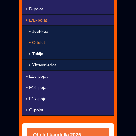
KaMa-VIP
D-pojat
Yhteystiedot
E/D-pojat
▼
Harrastetoiminta
Joukkue
▼
Seura
Ottelut
Uutiset
Tukijat
Pelissä mukana
Yhteystiedot
Jäseneksi - Hanki oma KaMa-korttisi!
E15-pojat
F16-pojat
F17-pojat
G-pojat
Ottelut kaudella 2026