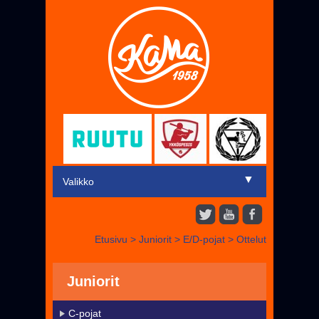
▼
Valikko
Etusivu
Etusivu
>
Juniorit
>
E/D-pojat
>
Ottelut
▼
Miehet
▼
Juniorit
Juniorit
Liput
C-pojat