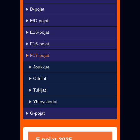
KaMa-VIP
D-pojat
Yhteystiedot
E/D-pojat
▼
Harrastetoiminta
E15-pojat
▼
Seura
F16-pojat
Uutiset
F17-pojat
Pelissä mukana
Joukkue
Jäseneksi - Hanki oma KaMa-korttisi!
Ottelut
Tukijat
Yhteystiedot
G-pojat
F pojat 2025