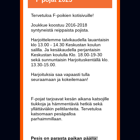
Tervetuloa F-poikien kotisivuille!
Joukkue koostuu 2016-2018
syntyneistä reippaista pojista.
Harjoittelemme talvikaudella lauantaisin
klo 13.00 - 14.30 Keskustan koulun
salilla. Ja kesäkaudella perjantaisin
Keskustan koululla Klo. 18.00-19-30
sekä sunnuntaisin Harjoituskentällä klo.
13.30-15.00.
Harjoituksia saa vapaasti tulla
seuraamaan ja kokeilemaan!
F-pojat tarjoavat kesän aikana katsojille
tiukkoja ja hämmentäviä hetkiä sekä
yllättäviäkin pelitilanteita. Tervetuloa
katsomaan pesäpalloa
parhaimmillaan.
Pesis on parasta paikan päällä!