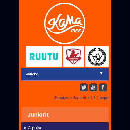
▼
Valikko
Etusivu
Etusivu
>
Juniorit
>
F17-pojat
▼
Miehet
▼
Juniorit
Juniorit
Liput
C-pojat