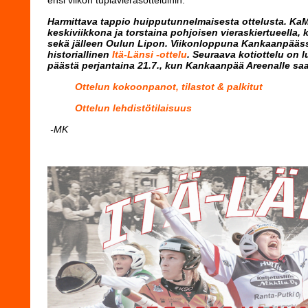
ensi viikon tuplavierasotteluihin.
Harmittava tappio huipputunnelmaisesta ottelusta. KaM
keskiviikkona ja torstaina pohjoisen vieraskiertueella,
sekä jälleen Oulun Lipon. Viikonloppuna Kankaanpääs
historiallinen
Itä-Länsi -ottelu
. Seuraava kotiottelu on 
päästä perjantaina 21.7., kun Kankaanpää Areenalle s
Ottelun kokoonpanot, tilastot & palkitut
Ottelun lehdistötilaisuus
-MK