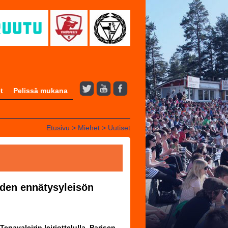
t
Pelissä mukana
Etusivu
>
Miehet
>
Uutiset
den ennätysyleisön
navaleirin leiriottelulla. Parisen