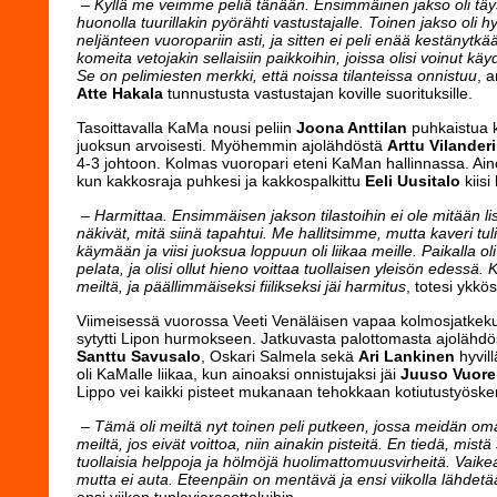
– Kyllä me veimme peliä tänään. Ensimmäinen jakso oli tä
huonolla tuurillakin pyörähti vastustajalle. Toinen jakso oli
neljänteen vuoropariin asti, ja sitten ei peli enää kestänytkää
komeita vetojakin sellaisiin paikkoihin, joissa olisi voinut k
Se on pelimiesten merkki, että noissa tilanteissa onnistuu
, 
Atte Hakala
tunnustusta vastustajan koville suorituksille.
Tasoittavalla KaMa nousi peliin
Joona Anttilan
puhkaistua 
juoksun arvoisesti. Myöhemmin ajolähdöstä
Arttu Vilander
4-3 johtoon. Kolmas vuoropari eteni KaMan hallinnassa. Aino
kun kakkosraja puhkesi ja kakkospalkittu
Eeli Uusitalo
kiisi
– Harmittaa. Ensimmäisen jakson tilastoihin ei ole mitään lisä
näkivät, mitä siinä tapahtui. Me hallitsimme, mutta kaveri tul
käymään ja viisi juoksua loppuun oli liikaa meille. Paikalla 
pelata, ja olisi ollut hieno voittaa tuollaisen yleisön edessä. K
meiltä, ja päällimmäiseksi fiilikseksi jäi harmitus
, totesi ykkös
Viimeisessä vuorossa Veeti Venäläisen vapaa kolmosjatkeku
sytytti Lipon hurmokseen. Jatkuvasta palottomasta ajolähdös
Santtu Savusalo
, Oskari Salmela sekä
Ari Lankinen
hyvill
oli KaMalle liikaa, kun ainoaksi onnistujaksi jäi
Juuso Vuor
Lippo vei kaikki pisteet mukanaan tehokkaan kotiutustyösken
– Tämä oli meiltä nyt toinen peli putkeen, jossa meidän oma
meiltä, jos eivät voittoa, niin ainakin pisteitä. En tiedä, mistä
tuollaisia helppoja ja hölmöjä huolimattomuusvirheitä. Vaik
mutta ei auta. Eteenpäin on mentävä ja ensi viikolla lähdet