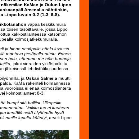
vät näkemään KaMan ja Oulun Lipon
Kankaanpää Areenalla nähtiinkin,
ja Lippo luvuin 0-2 (1-3, 6-8).
ikkolanahon
vapaa keskikumura
sa toisen tasoittavalle, jossa Lippo
mottua kakkostilanteessa katsomon
 upealla kolmosjatkekumuralla.
peli ja hieno pesäpallo-ottelu luvassa.
kyllä mahtava pesäpallo-ottelu. Ennen
ttämisen halu, ettemme me näin huonoja
ajilta
, jakoi vieraiden ykköspalkittu,
 jälkeisessä lehdistötilaisuudessa.
ilyönnillä, ja
Oskari Salmela
muutti
tä paloa. KaMa rakenteli kolmannessa
sa vuoroissa ei enää kolmostilanteita
vei kolmostilanteet 8-3.
ä kumpi sitä hallitsi. Ulkopeliin
lamaannuttaa. Vaikka tuo ei kauhean
 ajan kentällä sekä älyttömän hyvä
li meille lopulta kääntyi
, arveli Lipon