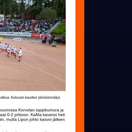
n alkua. Kuluvan kauden yleisöennätys
isävuorossa Korvolan tappikumura ja
raat 0-2 johtoon. KaMa kavensi heti
in, mutta Lipon johto kasvoi jälleen
.