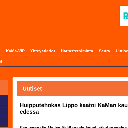
t
KaMa-VIP
Yhteystiedot
Harrastetoiminta
Seura
Uutise
i!
Uutiset
Huipputehokas Lippo kaatoi KaMan kau
edessä
Kankaanpään Mailan Ykköspesis-kausi jatkui torstaina Te