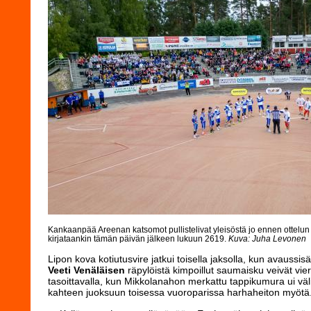
Kankaanpää Areenan katsomot pullistelivat yleisöstä jo ennen ottelu
kirjataankin tämän päivän jälkeen lukuun 2619.
Kuva: Juha Levonen
Lipon kova kotiutusvire jatkui toisella jaksolla, kun avauss
Veeti Venäläisen
räpylöistä kimpoillut saumaisku veivät vie
tasoittavalla, kun Mikkolanahon merkattu tappikumura ui väli
kahteen juoksuun toisessa vuoroparissa harhaheiton myötä