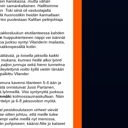
ysin hanskassa, mutta vähän
 hyvin samankaltainen. Hallitsimme
n. Toki siinä oli vastustajalta
äydä huonostikin heidän kannaltaan.
antoi puolestaan KaMan pelinjohtaja
kakkosluukun etutilanteessa kahden
in
huippukierteinen näppi vei isännät
a juoksu syntyi Vilanderin mailasta,
 kakkospesältä kotiin.
ttävää, ja toisella jaksolla kaikki
i mukana, kunnes heillä alkoi lyönti
oli paljon junnuja sekä hieno tunnelma
iteytettynä voitto kyllä vietiin tänään
palkittu Vilander.
mura kavensi tilanteen 5-4:ään ja
tä onnistuivat Jussi Partanen,
ä lyönneillä. Viisi syntynyttä juoksua
enmäki
kolmossaumaiskullaan. Näin
telyn ja 6-8 jaksovoiton myötä.
t pesiskoulutason virheet vievät
 se sitten johtuu, että meille tulee
eampi vaihe meillä nyt menossa,
ään pohjoiseen
, käänsi Atte jo katseet