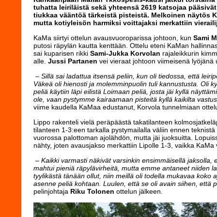
tuhatta leiriläistä sekä yhteensä 2619 katsojaa pääsi
tiukkaa vääntöä tärkeistä pisteistä. Melkoinen näytös 
mutta kotiyleisön harmiksi voittajaksi merkattiin vieraili
KaMa siirtyi ottelun avausvuoroparissa johtoon, kun
Sami M
putosi räpylän kautta kenttään. Ottelu eteni KaMan hallinnas
sai kuparisen rikki
Sami-Jukka Korvolan
rajaleikkurin kim
alle.
Jussi Partanen
vei vieraat johtoon viimeisenä lyöjänä
– Sillä sai ladattua itsensä peliin, kun oli tiedossa, että leiri
Väkeä oli hienosti ja molemminpuolin tuli kannustusta. Oli 
peliä käytiin läpi eilistä Loimaan peliä, josta jäi kyllä näy
ole, vaan pystymme kairaamaan pisteitä kyllä kaikilta vastust
viime kaudella KaMaa edustanut, Korvola tunnelmiaan ottelun
Lippo rakenteli vielä peräpäästä takatilanteen kolmosjatkeläp
tilanteen 1-3:een tarkalla pystymailalla väliin ennen teknis
vuorossa palottoman ajolähdön, mutta jäi juoksuitta. Lopuis
nähty, joten avausjakso merkattiin Lipolle 1-3, vaikka KaMa 
– Kaikki varmasti näkivät varsinkin ensimmäisellä jaksolla, ett
mahtui pieniä räpylävirheitä, mutta emme antaneet niiden 
tyylikästä tänään ollut, niin meillä oli todella mukavaa koko
asenne peliä kohtaan. Luulen, että se oli avain siihen, että pe
pelinjohtaja
Riku Tolonen
ottelun jälkeen.