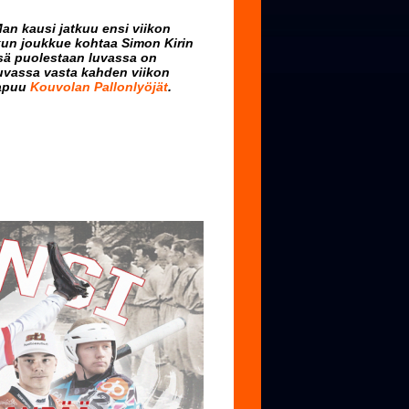
an kausi jatkuu ensi viikon
 kun joukkue kohtaa Simon Kirin
sä puolestaan luvassa on
luvassa vasta kahden viikon
aapuu
Kouvolan Pallonlyöjät
.