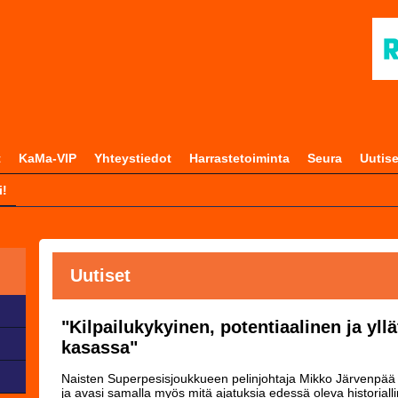
t
KaMa-VIP
Yhteystiedot
Harrastetoiminta
Seura
Uutise
i!
Uutiset
"Kilpailukykyinen, potentiaalinen ja yl
kasassa"
Naisten Superpesisjoukkueen pelinjohtaja Mikko Järvenpää k
ja avasi samalla myös mitä ajatuksia edessä oleva historial