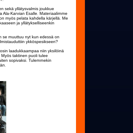
inen sekä yllätysvalmis joukkue
ja Ala-Karvian Esalle. Materiaalimme
 on myös pelata kahdella kärjellä. Me
kaaseen ja yllätykselliseenkin
ten se muuttuu nyt kun edessä on
almistauduttiin ykköspesikseen?
a osin laadukkaampaa niin yksilöinä
. Myös taktinen puoli tulee
iten sopivaksi. Tulemmekin
män.