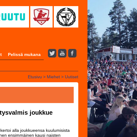
t
Pelissä mukana
Etusivu
>
Miehet
>
Uutiset
lätysvalmis joukkue
ertoi alla joukkueensa kuulumisista
linen ensimmäinen kausi naisten