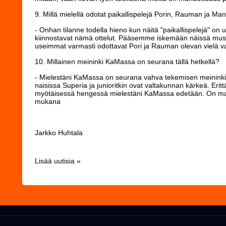
9. Millä mielellä odotat paikallispelejä Porin, Rauman ja 
- Onhan tilanne todella hieno kun näitä "paikallispelejä" on
kiinnostavat nämä ottelut. Pääsemme iskemään näissä mus
useimmat varmasti odottavat Pori ja Rauman olevan vielä 
10. Millainen meininki KaMassa on seurana tällä hetkellä?
- Mielestäni KaMassa on seurana vahva tekemisen meinink
naisissa Superia ja junioritkin ovat valtakunnan kärkeä. Erit
myötäisessä hengessä mielestäni KaMassa edetään. On mah
mukana
Jarkko Huhtala
Lisää uutisia »