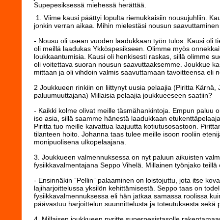
Supepesiksessä miehessä herättää.
1. Viime kausi päättyi lopulta riemukkaisiin nousujuhliin. K
jonkin verran aikaa. Mihin mielestäsi nousun saavuttaminen
- Nousu oli usean vuoden laadukkaan työn tulos. Kausi oli tiet
oli meillä laadukas Ykköspesikseen. Olimme myös onnekka
loukkaantumisia. Kausi oli henkisesti raskas, sillä olimme s
oli voitettava suoran nousun saavuttaaksemme. Joukkue kas
mittaan ja oli vihdoin valmis saavuttamaan tavoitteensa el
2 Joukkueen rinkiin on liittynyt uusia pelaajia (Piritta Kärn
paluumuuttajana) Millaisia pelaajia joukkueeseen saatiin?
- Kaikki kolme olivat meille täsmähankintoja. Empun paluu o
iso asia, sillä saamme hänestä laadukkaan etukenttäpelaajan
Piritta tuo meille kaivattua laajuutta kotiutusosastoon. Pirit
tilanteen hoito. Johanna taas tulee meille isoon rooliin eten
monipuolisena ulkopelaajana.
3. Joukkueen valmennuksessa on nyt paluun aikuisten val
fysiikkavalmentajana Seppo Vihelä. Millainen työnjako teillä
- Ensinnäkin ”Pellin” palaaminen on loistojuttu, jota itse kovas
lajiharjoittelussa yksilön kehittämisestä. Seppo taas on tod
fysiikkavalmennuksessa eli hän jatkaa samassa roolissa kuin 
päävastuu harjoittelun suunnittelusta ja toteutuksesta sekä 
4. Millaisen joukkueen pyritte superpesistasolle rakentama