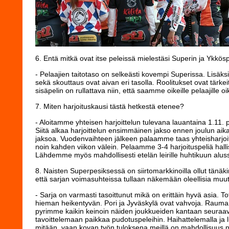
6. Entä mitkä ovat itse peleissä mielestäsi Superin ja Ykkö
- Pelaajien taitotaso on selkeästi kovempi Superissa. Lisäk
sekä skouttaus ovat aivan eri tasolla. Roolitukset ovat tärkei
sisäpelin on rullattava niin, että saamme oikeille pelaajille oik
7. Miten harjoituskausi tästä hetkestä etenee?
- Aloitamme yhteisen harjoittelun tulevana lauantaina 1.11. 
Siitä alkaa harjoittelun ensimmäinen jakso ennen joulun aik
jaksoa. Vuodenvaihteen jälkeen palaamme taas yhteisharjoitt
noin kahden viikon välein. Pelaamme 3-4 harjoituspeliä hall
Lähdemme myös mahdollisesti etelän leirille huhtikuun alus
8. Naisten Superpesiksessä on siirtomarkkinoilla ollut tänä
että sarjan voimasuhteissa tullaan näkemään oleellisia muu
- Sarja on varmasti tasoittunut mikä on erittäin hyvä asia. T
hieman heikentyvän. Pori ja Jyväskylä ovat vahvoja. Rauma o
pyrimme kaikin keinoin näiden joukkueiden kantaan seura
tavoittelemaan paikkaa pudotuspeleihin. Haihattelemalla j
mitään, vaan kovan työn tuloksena meillä on mahdollisuus 