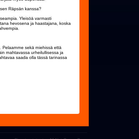
Mansen Räpsän kanssa?
 useampia. Yleisöä varmasti
tana hevosena ja haastajana, koska
vahvempia.
i. Pelaamme sekä miehissä että
täin mahtavassa urheilullisessa ja
tavaa saada olla tässä tarinassa