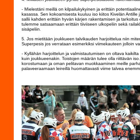
- Mielestäni meillä on kilpailukykyinen ja erittäin potentiaal
kasassa. Sen kokoamisesta kuuluu iso kiitos Kivelän Antille 
sallii kahden erittäin hyvän kärjen rakentamisen ja tarkoitus
tulemme satsaamaan erittäin tiiviiseen ulkopeliin sekä railak
sisäpeliin.
5. Jos mietitään joukkueen talvikauden harjoittelua niin mi
Superpesis jos verrataan esimerkiksi viimekauteen jolloin v
- Kyllähän harjoittelun ja valmistautumisen on oltava kaikilt
kuin joukkueenakin. Toistojen määrän tulee olla riittävän iso
korostumaan ja oman pelitavan muokkaaminen meille parha
palaveeraamaan leireillä huomattavasti viime talvea enem