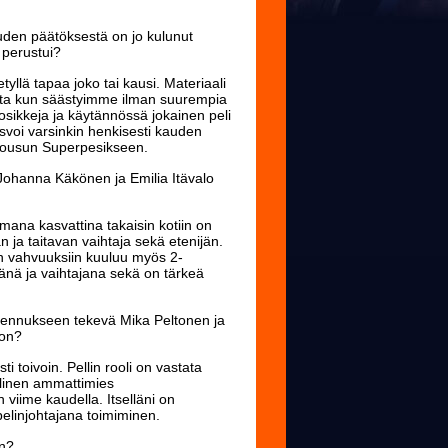
auden päätöksestä on jo kulunut
 perustui?
yllä tapaa joko tai kausi. Materiaali
ita kun säästyimme ilman suurempia
uosikkeja ja käytännössä jokainen peli
voi varsinkin henkisesti kauden
i nousun Superpesikseen.
ä, Johanna Käkönen ja Emilia Itävalo
mana kasvattina takaisin kotiin on
 ja taitavan vaihtaja sekä etenijän.
tan vahvuuksiin kuuluu myös 2-
ijänä ja vaihtajana sekä on tärkeä
mennukseen tekevä Mika Peltonen ja
 on?
ti toivoin. Pellin rooli on vastata
ellinen ammattimies
viime kaudella. Itselläni on
pelinjohtajana toimiminen.
an?