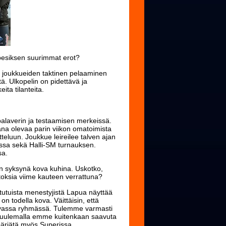
spesiksen suurimmat erot?
si joukkueiden taktinen pelaaminen
tä. Ulkopelin on pidettävä ja
eita tilanteita.
palaverin ja testaamisen merkeissä.
ana olevaa parin viikon omatoimista
eluun. Joukkue leireilee talven ajan
issa sekä Halli-SM turnauksen.
sa.
kin syksynä kova kuhina. Uskotko,
toksia viime kauteen verrattuna?
otutuista menestyjistä Lapua näyttää
n todella kova. Väittäisin, että
avassa ryhmässä. Tulemme varmasti
a luulemalla emme kuitenkaan saavuta
pärjätä myös Superissa.