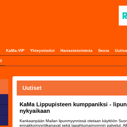
t
KaMa-VIP
Yhteystiedot
Harrastetoiminta
Seura
Uutise
i!
Uutiset
KaMa Lippupisteen kumppaniksi - lipun
nykyaikaan
Kankaanpään Mailan lipunmyynnissä otetaan käyttöön Suome
ennakkomyyntikanavat sekä tapahtumamyynnin palvelut. Alka