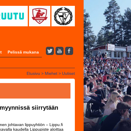
t
Pelissä mukana
Etusivu
>
Miehet
>
Uutiset
myynnissä siirrytään
n johtavan lippuyhtiön – Lippu.fi
valla kaudella Lippupiste aloittaa