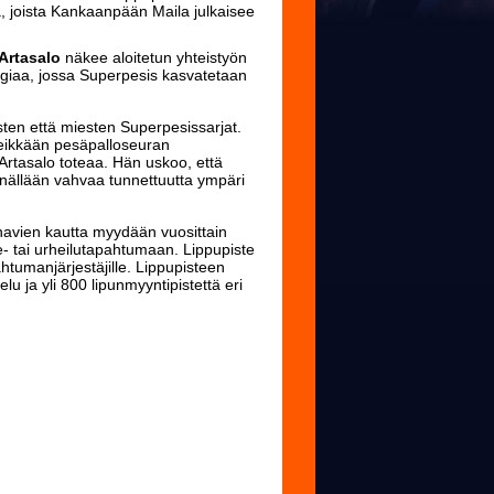
 joista Kankaanpään Maila julkaisee
Artasalo
näkee aloitetun yhteistyön
egiaa, jossa Superpesis kasvatetaan
en että miesten Superpesissarjat.
eikkään pesäpalloseuran
Artasalo toteaa. Hän uskoo, että
inällään vahvaa tunnettuutta ympäri
anavien kautta myydään vuosittain
ihde- tai urheilutapahtumaan. Lippupiste
htumanjärjestäjille. Lippupisteen
u ja yli 800 lipunmyyntipistettä eri