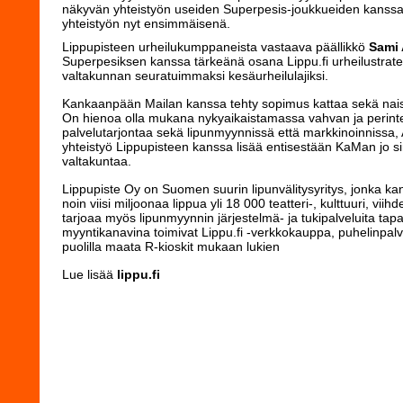
näkyvän yhteistyön useiden Superpesis-joukkueiden kanssa,
yhteistyön nyt ensimmäisenä.
Lippupisteen urheilukumppaneista vastaava päällikkö
Sami 
Superpesiksen kanssa tärkeänä osana Lippu.fi urheilustrat
valtakunnan seuratuimmaksi kesäurheilulajiksi.
Kankaanpään Mailan kanssa tehty sopimus kattaa sekä naist
On hienoa olla mukana nykyaikaistamassa vahvan ja perint
palvelutarjontaa sekä lipunmyynnissä että markkinoinnissa, 
yhteistyö Lippupisteen kanssa lisää entisestään KaMan jo s
valtakuntaa.
Lippupiste Oy on Suomen suurin lipunvälitysyritys, jonka k
noin viisi miljoonaa lippua yli 18 000 teatteri-, kulttuuri, vi
tarjoaa myös lipunmyynnin järjestelmä- ja tukipalveluita tapa
myyntikanavina toimivat Lippu.fi -verkkokauppa, puhelinpalvel
puolilla maata R-kioskit mukaan lukien
Lue lisää
lippu.fi