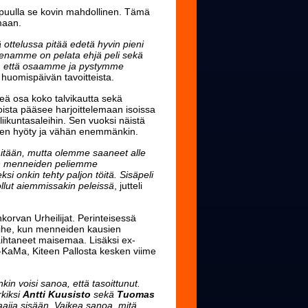
puulla se kovin mahdollinen. Tämä
maan.
ottelussa pitää edetä hyvin pieni
itteenamme on pelata ehjä peli sekä
a, että osaamme ja pystymme
 huomispäivän tavoitteista.
keä osa koko talvikautta sekä
ista pääsee harjoittelemaan isoissa
iikuntasaleihin. Sen vuoksi näistä
llinen hyöty ja vähän enemmänkin.
mitään, mutta olemme saaneet alle
än menneiden peliemme
i onkin tehty paljon töitä. Sisäpeli
lut aiemmissakin peleissä
, jutteli
rvan Urheilijat. Perinteisessä
ihe, kun menneiden kausien
ihtaneet maisemaa. Lisäksi ex-
ex-KaMa, Kiteen Pallosta kesken viime
n voisi sanoa, että tasoittunut.
rkiksi
Antti Kuusisto
sekä
Tuomas
aajia sisään. Vaikea sanoa, mitä