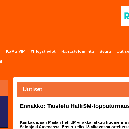
t
KaMa-VIP
Yhteystiedot
Harrastetoiminta
Seura
Uutise
i!
Uutiset
Ennakko: Taistelu HalliSM-lopputurnaus
Kankaanpään Mailan halliSM-urakka jatkuu huomenna s
Seinäjoki Areenassa. Ensin kello 13 alkavassa ottelus