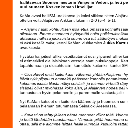
hallitsevan Suomen mestarin Vimpelin Vedon, ja heti pe
uudistuneen Koskenkorvan Urheilijat.
KaMa avasi halliSM-urakkansa jo kaksi viikkoa sitten Alajär
ottelun voitti Alajärven Ankkurit lukemin 2-0 (5-4, 5-1).
– Alajärvi nautti kohtuullisen isoa etua omassa kotihallissaan
ollenkaan. Emme osanneet hyödyntää noita poikkeuksellisia 
ahtaassa hallissa juoksuista suurin osa tuli sääntöjen mukaisest
ei olisi kesällä tullut
, kertoi KaMan viuhkamies
Jukka Kartt
avauksesta.
Hyväksi harjoitushalliksi osoittautunut uusi ylipainehalli ei ku
ei esimerkiksi ole laisinkaan vessoja saati pukukoppeja. Kar
tapahtumaan ja olosuhteisiin, kun ottelu kuitenkin kantoi SM-o
– Olosuhteet eivät kuitenkaan vähennä yhtään Alajärven hyv
jäivät tykit piippuun emmekä päässeet kunnolla pommittam
kokemus isosta tilasta näkyi selvästi, ja teimme virheitä räpy
sisäpeli olivat myöhässä koko ajan, ja Alajärven nopea peli ve
tunnustusta hyvin pelanneelle ja paremmalle vastustajalle.
Nyt KaMan katseet on kuitenkin käännetty jo huomisen sunnu
pelaamaan hieman tutummassa Seinäjoki Areenassa.
– Kovasti on tehty jälleen nämä menneet viikot töitä. Hu
ja heitä lähdetään haastamaan. Vimpelin pitää huomenna onn
ottaa, sillä me aiomme laittaa heille kunnolla kapuloita rattai