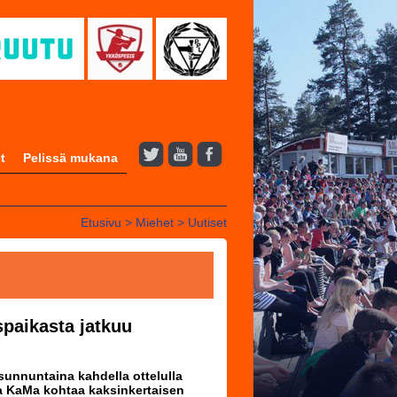
t
Pelissä mukana
Etusivu
>
Miehet
>
Uutiset
paikasta jatkuu
unnuntaina kahdella ottelulla
sa KaMa kohtaa kaksinkertaisen