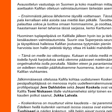
Avausottelun vastustaja on Suomen ja koko maailman mitta
asettaakin KaMan otteluun valmistautumisen tärkeään ase
– Ensimmäistä jaksoa lähdemme täysillä voittamaan. Tässä 
pala kerrallaan eikä asioita saa miettiä liian pitkälle. Tavo
palauttaa uskoa ja luottoa omaan hommaamme, ja osoitta
haastamaan kenet tahansa tässä sarjassa
, kertoi Karttunen
Huominen tuplapelipäivä on KaMalle jälleen hyvin iso ja tär
kesäkauteen valmistautumista. Suurin osa Superpesis-seuro
ja täyspitkissä halleissa KaMan joutuessa tyytymään pieniin l
harvoista ison hallin peleistä täytyy ottaa irti kaikki mahdo
– Tämä on meille iso viikonloppu. Kukaan ei odota meiltä 
todella hyviä harjoituksia sekä olemme päässeet miettimä
ongelmakohtia isolla porukalla. Näiden eteen ja parantamiseks
on edelleen meidän pääfokuksemme huomenna, kuten on ol
KaMan viuhkamies.
Jälkimmäisessä ottelussa KaMa kohtaa uudistuneen Koskenko
pesäpallopitäjässä on menossa myös uudelleenrakennusva
profiilipelaajat
Jere Dahlström
sekä
Jouni Koskela
ovat va
KaMa
Tomi Niskasen
tilalle viuhkamieheksi siirtyi toinen 
kauden potkut saanut,
Jukka Latvala
.
– Koskenkorva on muuttunut viime kaudesta – tai paremminki
Edelleen heillä kuitenkin varmasti isossa osassa ovat esime
Tuohisaari
ja näiden kokemus, sillä hekin ajavat nuoria pel