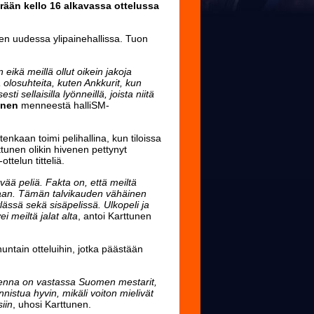
rään kello 16 alkavassa ottelussa
ven uudessa ylipainehallissa. Tuon
 eikä meillä ollut oikein jakoja
olosuhteita, kuten Ankkurit, kun
i sellaisilla lyönneillä, joista niitä
unen
menneestä halliSM-
itenkaan toimi pelihallina, kun tiloissa
ttunen olikin hivenen pettynyt
ttelun titteliä.
ää peliä. Fakta on, että meiltä
aan. Tämän talvikauden vähäinen
lässä sekä sisäpelissä. Ulkopeli ja
i meiltä jalat alta
, antoi Karttunen
ntain otteluihin, jotka päästään
omenna on vastassa Suomen mestarit,
istua hyvin, mikäli voiton mielivät
siin
, uhosi Karttunen.