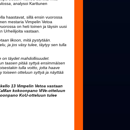
tulossa
, analysoi Karttunen
la haastavat, sillä ensin vuorossa
uomen mestaria Vimpelin Vetoa
uorossa on heti toinen ja täysin uusi
 Urheilijoita vastaan.
tetaan likoon, mitä pystytään.
, ja jos väsy tulee, täytyy sen tulla
 on täydet mahdollisuudet.
luun taasen pitää syttyä ensimmäisen
oisestakin tulla voitto, jotta haave
yy toiseen otteluun syttyä ja näyttää
kello 13 Vimpelin Vetoa vastaan
. KaMan kokoonpano ViVe-otteluun
okoonpano KoU-otteluun tulee