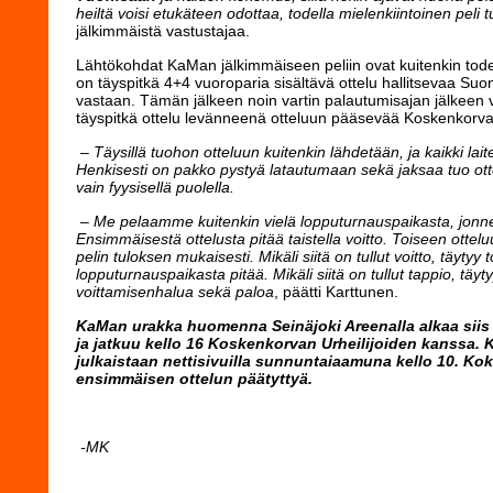
heiltä voisi etukäteen odottaa, todella mielenkiintoinen peli 
jälkimmäistä vastustajaa.
Lähtökohdat KaMan jälkimmäiseen peliin ovat kuitenkin todel
on täyspitkä 4+4 vuoroparia sisältävä ottelu hallitsevaa S
vastaan. Tämän jälkeen noin vartin palautumisajan jälkeen v
täyspitkä ottelu levänneenä otteluun pääsevää Koskenkorvan
– Täysillä tuohon otteluun kuitenkin lähdetään, ja kaikki lai
Henkisesti on pakko pystyä latautumaan sekä jaksaa tuo ottelu
vain fyysisellä puolella.
– Me pelaamme kuitenkin vielä lopputurnauspaikasta, jonne
Ensimmäisestä ottelusta pitää taistella voitto. Toiseen otte
pelin tuloksen mukaisesti. Mikäli siitä on tullut voitto, täytyy t
lopputurnauspaikasta pitää. Mikäli siitä on tullut tappio, täyt
voittamisenhalua sekä paloa
, päätti Karttunen.
KaMan urakka huomenna Seinäjoki Areenalla alkaa siis 
ja jatkuu kello 16 Koskenkorvan Urheilijoiden kanssa
julkaistaan nettisivuilla sunnuntaiaamuna kello 10. K
ensimmäisen ottelun päätyttyä.
-MK