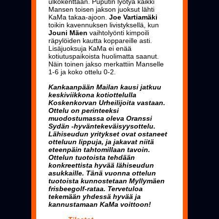
ulkokenttään. Puputin lyötyä kaikki
Mansen toisen jakson juoksut lähti
KaMa takaa-ajoon.
Joe Vartiamäki
toikin kavennuksen livistyksellä, kun
Jouni Mäen
vaihtolyönti kimpoili
räpylöiden kautta koppareille asti.
Lisäjuoksuja KaMa ei enää
kotiutuspaikoista huolimatta saanut.
Näin toinen jakso merkattiin Manselle
1-6 ja koko ottelu 0-2.
Kankaanpään Mailan kausi jatkuu
keskiviikkona kotiottelulla
Koskenkorvan Urheilijoita vastaan.
Ottelu on perinteeksi
muodostumassa oleva Oranssi
Sydän -hyväntekeväisyysottelu.
Lähiseudun yritykset ovat ostaneet
otteluun lippuja, ja jakavat niitä
eteenpäin tahtomillaan tavoin.
Ottelun tuotoista tehdään
konkreettista hyvää lähiseudun
asukkaille. Tänä vuonna ottelun
tuotoista kunnostetaan Myllymäen
frisbeegolf-rataa. Tervetuloa
tekemään yhdessä
hyvää ja
kannustamaan KaMa voittoon!