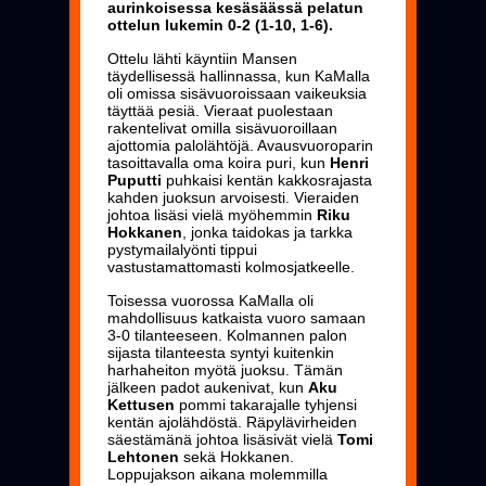
aurinkoisessa kesäsäässä pelatun
ottelun lukemin 0-2 (1-10, 1-6).
Ottelu lähti käyntiin Mansen
täydellisessä hallinnassa, kun KaMalla
oli omissa sisävuoroissaan vaikeuksia
täyttää pesiä. Vieraat puolestaan
rakentelivat omilla sisävuoroillaan
ajottomia palolähtöjä. Avausvuoroparin
tasoittavalla oma koira puri, kun
Henri
Puputti
puhkaisi kentän kakkosrajasta
kahden juoksun arvoisesti. Vieraiden
johtoa lisäsi vielä myöhemmin
Riku
Hokkanen
, jonka taidokas ja tarkka
pystymailalyönti tippui
vastustamattomasti kolmosjatkeelle.
Toisessa vuorossa KaMalla oli
mahdollisuus katkaista vuoro samaan
3-0 tilanteeseen. Kolmannen palon
sijasta tilanteesta syntyi kuitenkin
harhaheiton myötä juoksu. Tämän
jälkeen padot aukenivat, kun
Aku
Kettusen
pommi takarajalle tyhjensi
kentän ajolähdöstä. Räpylävirheiden
säestämänä johtoa lisäsivät vielä
Tomi
Lehtonen
sekä Hokkanen.
Loppujakson aikana molemmilla