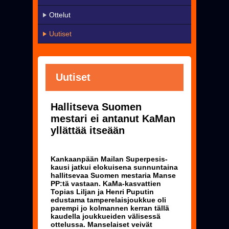
KaMa-VIP
Ottelut
Yhteystiedot
Uutiset
▼
Harrastetoiminta
▼
Seura
Uutiset
Uutiset
Hallitseva Suomen
Pelissä mukana
mestari ei antanut KaMan
Jäseneksi - Hanki oma KaMa-korttisi!
yllättää itseään
Kankaanpään Mailan Superpesis-
kausi jatkui elokuisena sunnuntaina
hallitsevaa Suomen mestaria Manse
PP:tä vastaan. KaMa-kasvattien
Topias Liljan ja Henri Puputin
edustama tamperelaisjoukkue oli
parempi jo kolmannen kerran tällä
kaudella joukkueiden välisessä
ottelussa. Manselaiset veivät