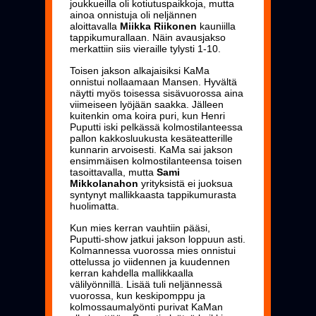
joukkueilla oli kotiutuspaikkoja, mutta
ainoa onnistuja oli neljännen
aloittavalla
Miikka Riikonen
kauniilla
tappikumurallaan. Näin avausjakso
merkattiin siis vieraille tylysti 1-10.
Toisen jakson alkajaisiksi KaMa
onnistui nollaamaan Mansen. Hyvältä
näytti myös toisessa sisävuorossa aina
viimeiseen lyöjään saakka. Jälleen
kuitenkin oma koira puri, kun Henri
Puputti iski pelkässä kolmostilanteessa
pallon kakkosluukusta kesäteatterille
kunnarin arvoisesti. KaMa sai jakson
ensimmäisen kolmostilanteensa toisen
tasoittavalla, mutta
Sami
Mikkolanahon
yrityksistä ei juoksua
syntynyt mallikkaasta tappikumurasta
huolimatta.
Kun mies kerran vauhtiin pääsi,
Puputti-show jatkui jakson loppuun asti.
Kolmannessa vuorossa mies onnistui
ottelussa jo viidennen ja kuudennen
kerran kahdella mallikkaalla
välilyönnillä. Lisää tuli neljännessä
vuorossa, kun keskipomppu ja
kolmossaumalyönti purivat KaMan