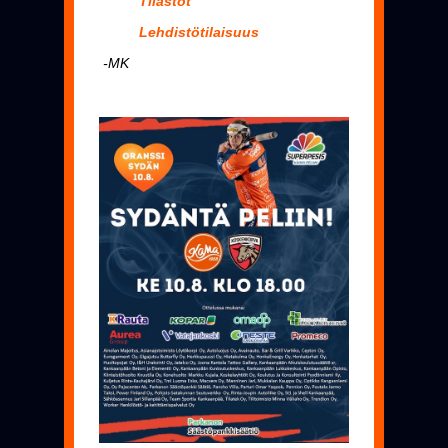
Tilastot
Lehdistötilaisuus
-MK