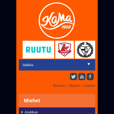
▼
Valikko
Etusivu
Etusivu
>
Miehet
>
Uutiset
▼
Miehet
▼
Juniorit
Miehet
Liput
Joukkue